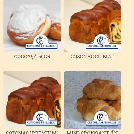
GOGOAŞĂ 60GR
COZONAC CU MAC
COZONAC "PREMIUM"
MINI-CROISSANT (ÎN